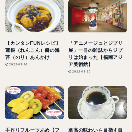
【カンタンFUNレシピ】
「アニメージュとジブリ
蓮根（れんこん）餅の海
展」一冊の雑誌からジブ
苔（のり）あんかけ
リは始まった【福岡アジ
ア美術館】
2022-03-16
2022-03-16
手作りフルーツあめ【フ
至高の味わいを目指す自