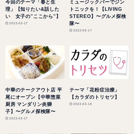
今回のテーマ「春と生
ミュージックバーでジン
理」【知りたい&話した
トニックを！【LIVING
い 女子の”ここから”】
STEREO】〜グルメ探検
隊〜
2022-03-17
2022-03-17
中華のテークアウト店 平
テーマ「花粉症治療」
尾にオープン【中華惣菜
【カラダのトリセツ】
厨房 マンダリン炎獅
2022-03-16
子】〜グルメ探検隊〜
2022-03-17