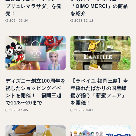
ブリュレマラサダ」を発
「OIMO MERCI」の商品
売！
を紹介
2024-03-24
2023-12-12
ディズニー創立100周年を
【ラベイユ 福岡三越】今
祝したショッピングイベ
年採れたばかりの国産蜂
ントを開催！ 福岡三越
蜜が揃う「新蜜フェア」
で11/8〜20まで
を開催！
2023-11-05
2023-08-01