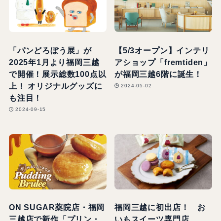
「パンどろぼう展」が
【5/3オープン】インテリ
2025年1月より福岡三越
アショップ「fremtiden」
で開催！展示総数100点以
が福岡三越6階に誕生！
上！ オリジナルグッズに
2024-05-02
も注目！
2024-09-15
ON SUGAR薬院店・福岡
福岡三越に初出店！ お
三越店で新作「プリン・
いもスイーツ専門店