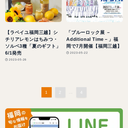
【ラベイユ福岡三越】シ
「ブルーロック展 －
チリアレモンはちみつ・
Additional Time－」福
ソルベ3種「夏のギフト」
岡で7月開催【福岡三越】
6/1発売
2023-05-22
2023-05-26
1
2
...
4