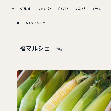
グルメ
おでかけ
くらし
まなび
コラム
ホーム
福マルシェ
福マルシェ
– tag –