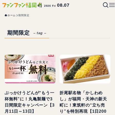
08.07
2026 Fri
ホーム
期間限定
期間限定
– tag –
ぶっかけうどんが“もう一
折尾駅名物「かしわめ
杯無料”に！丸亀製麺で3
し」が福岡・天神の新天
日間限定キャンペーン【3
町に！東筑軒の“立ち売
月11日～13日】
り”を特別再現【1日200