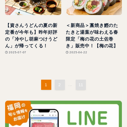
【資さんうどんの夏の新
＜新商品＞藁焼き鰹のた
定番が今年も】昨年好評
たきと湯葉が味わえる春
の「冷やし胡麻つけうど
限定「梅の花の土佐巻
ん」が帰ってくる！
き」販売中！【梅の花】
2025-07-07
2025-04-22
1
2
...
11