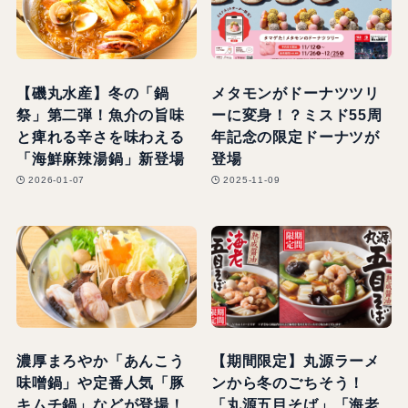
【磯丸水産】冬の「鍋
メタモンがドーナツツリ
祭」第二弾！魚介の旨味
ーに変身！？ミスド55周
と痺れる辛さを味わえる
年記念の限定ドーナツが
「海鮮麻辣湯鍋」新登場
登場
2026-01-07
2025-11-09
濃厚まろやか「あんこう
【期間限定】丸源ラーメ
味噌鍋」や定番人気「豚
ンから冬のごちそう！
キムチ鍋」などが登場！
「丸源五目そば」「海老