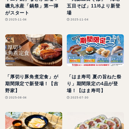
磯丸水産「鍋祭」第一弾
五目そば」11/6より新登
がスタート
場
2025-11-04
2025-11-04
「厚切り豚角煮定食」が
「はま寿司 夏の旨ねた祭
期間限定で新登場！【吉
り」期間限定の4品が登
野家】
場！【はま寿司】
2025-08-04
2025-07-30