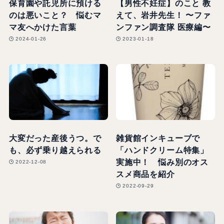
保育園や託児所に預ける
【男性不妊症】のこと 教
のは悪いこと？ 悩むマ
えて、岩井先生！ 〜ファ
マ友へかけた言葉
ンファン調査隊 医療編〜
2024-01-26
2023-01-18
大変だった産後うつ。で
雑貨館インキューブで
も、必ず乗り越えられる
「ハンドクリーム特集」
実施中！ 悩み別のオス
2022-12-08
スメ商品を紹介
2022-09-29