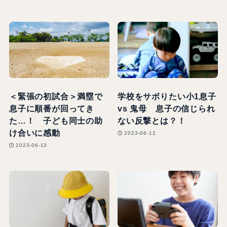
＜緊張の初試合＞満塁で
学校をサボりたい小1息子
息子に順番が回ってき
vs 鬼母 息子の信じられ
た…！ 子ども同士の助
ない反撃とは？！
け合いに感動
2023-06-12
2023-06-13