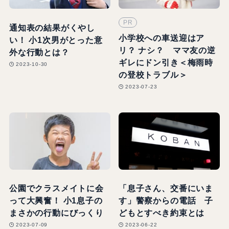
PR
通知表の結果がくやし
小学校への車送迎はア
い！ 小1次男がとった意
リ？ ナシ？ ママ友の逆
外な行動とは？
ギレにドン引き＜梅雨時
2023-10-30
の登校トラブル＞
2023-07-23
公園でクラスメイトに会
「息子さん、交番にいま
って大興奮！ 小1息子の
す」警察からの電話 子
まさかの行動にびっくり
どもとすべき約束とは
2023-07-09
2023-06-22