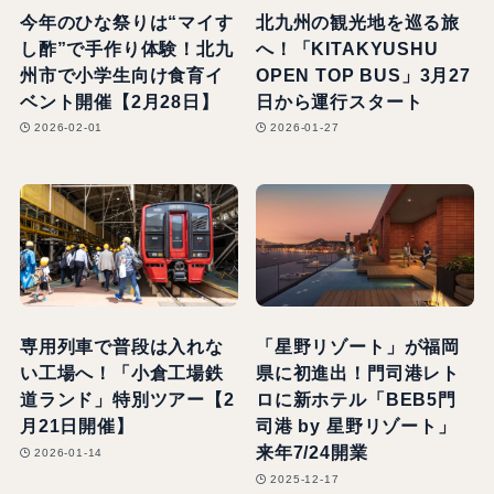
今年のひな祭りは“マイす
北九州の観光地を巡る旅
し酢”で手作り体験！北九
へ！「KITAKYUSHU
州市で小学生向け食育イ
OPEN TOP BUS」3月27
ベント開催【2月28日】
日から運行スタート
2026-02-01
2026-01-27
専用列車で普段は入れな
「星野リゾート」が福岡
い工場へ！「小倉工場鉄
県に初進出！門司港レト
道ランド」特別ツアー【2
ロに新ホテル「BEB5門
月21日開催】
司港 by 星野リゾート」
来年7/24開業
2026-01-14
2025-12-17