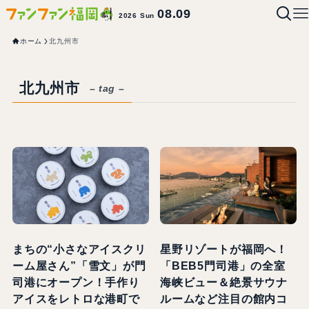
08.09
2026 Sun
ホーム
北九州市
北九州市
– tag –
まちの“小さなアイスクリ
星野リゾートが福岡へ！
ーム屋さん”「雪文」が門
「BEB5門司港」の全室
司港にオープン！手作り
海峡ビュー＆絶景サウナ
アイスをレトロな港町で
ルームなど注目の館内コ