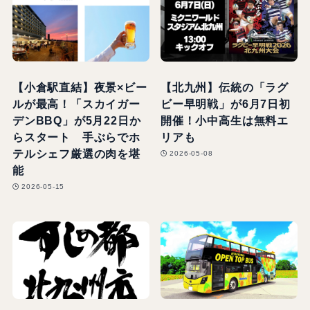
【小倉駅直結】夜景×ビー
【北九州】伝統の「ラグ
ルが最高！「スカイガー
ビー早明戦」が6月7日初
デンBBQ」が5月22日か
開催！小中高生は無料エ
らスタート 手ぶらでホ
リアも
テルシェフ厳選の肉を堪
2026-05-08
能
2026-05-15