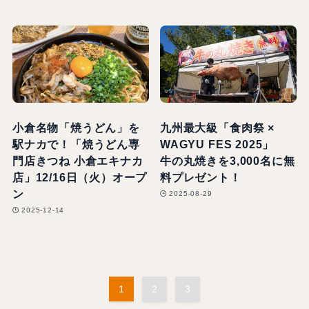
小倉名物「焼うどん」を
九州最大級「食肉祭 ×
駅ナカで！「焼うどん専
WAGYU FES 2025」
門店きつね 小倉エキナカ
牛の丸焼きを3,000名に無
店」12/16日（火）オープ
料プレゼント！
ン
2025-08-29
2025-12-14
1
2
3