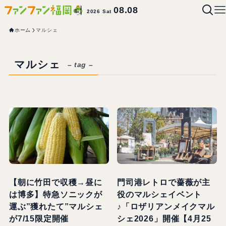
08.08
2026 Sat
ホーム
マルシェ
マルシェ
– tag –
【朝に竹田で収穫→昼に
門司港レトロで薔薇が主
は博多】特急ソニックが
役のマルシェイベント
運ぶ”獲れたて”マルシェ
♪「ロザリアンメイクマル
が7/15限定開催
シェ2026」開催【4月25