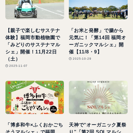
【親子で楽しむサステナ
「お米と発酵」で腸から
体験】福岡市動植物園で
元気に！「第14回 福岡オ
「みどりのサステナマル
ーガニックマルシェ」開
シェ」開催！11月22日
催【11/8・9】
（土）
2025-10-29
2025-11-07
「博多和牛×ふくおかごち
天神で“オーガニック夏祭
そうマルシェ」で福岡
り”「第2回 SOLマルシ