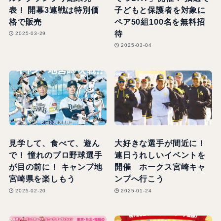
表！ 開幕3連戦は特別価
子どもと保護者を対象に
格で販売
ペア50組100名を無料招
待
2025-03-29
2025-03-04
見学して、食べて、遊ん
大好きな選手が間近に！
で！ 憧れのプロ野球選手
連日うれしいイベントを
が目の前に！ キャンプ地
開催 ホークス宮崎キャ
宮崎県を楽しもう
ンプへ行こう
2025-02-20
2025-01-24