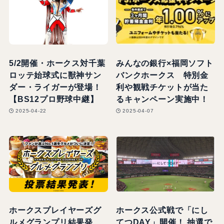
5/2開催・ホークス対千葉
みんなの銀行×福岡ソフト
ロッテ始球式に獣神サン
バンクホークス 特別金
ダー・ライガーが登場！
利や観戦チケットが当た
【BS12プロ野球中継】
るキャンペーン実施中！
2025-04-22
2025-04-07
ホークスプレイヤーズグ
ホークス公式戦で「にし
ルメグランプリ結果発
てつDAY」開催！ 抽選で