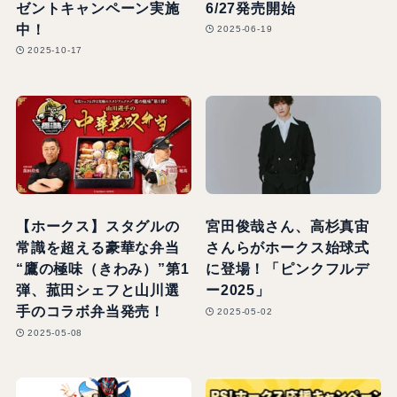
ゼントキャンペーン実施
6/27発売開始
中！
2025-06-19
2025-10-17
【ホークス】スタグルの
宮田俊哉さん、高杉真宙
常識を超える豪華な弁当
さんらがホークス始球式
“鷹の極味（きわみ）”第1
に登場！「ピンクフルデ
弾、菰田シェフと山川選
ー2025」
手のコラボ弁当発売！
2025-05-02
2025-05-08