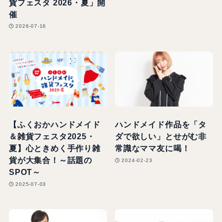
貨フェスタ 2026・夏」開
催
2026-07-16
【ふくおかハンドメイド
ハンドメイド作品を「タ
＆雑貨フェスタ2025・
ダで欲しい」とせがむ非
夏】心ときめく手作り雑
常識なママ友に喝！
貨が大集合！～話題の
2024-02-23
SPOT～
2025-07-03