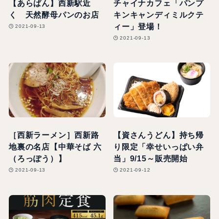
【あらぱん】西新駅近
チャイナカフェ「パンプ
く 天然酵母パンのお店
キンキャンディミルクテ
ィー」登場！
2021-09-13
2021-09-13
［西新ラーメン］西新路
【資さんうどん】持ち帰
地裏の名店【中華そば 六
り限定「幸せいっぱい弁
（ろっぽう）】
当」9/15～販売開始
2021-09-13
2021-09-12