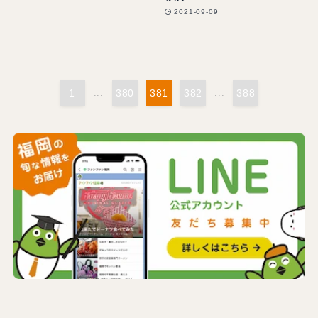
2021-09-09
1
...
380
381
382
...
388