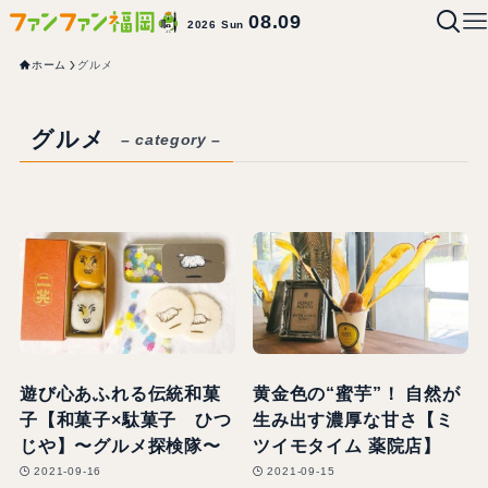
08.09
2026 Sun
ホーム
グルメ
グルメ
– category –
遊び心あふれる伝統和菓
黄金色の“蜜芋”！ 自然が
子【和菓子×駄菓子 ひつ
生み出す濃厚な甘さ【ミ
じや】〜グルメ探検隊〜
ツイモタイム 薬院店】
2021-09-16
2021-09-15