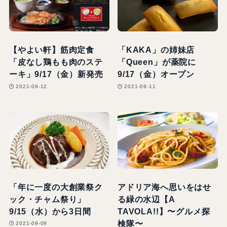
【やよい軒】筋肉定食
「KAKA」の姉妹店
「皮なし鶏もも肉のステ
「Queen」が薬院に
ーキ」9/17（金）新発売
9/17（金）オープン
2021-09-12
2021-09-11
「年に一度の大創業祭ク
アドリア海へ思いをはせ
ック・チャム祭り」
る緑の水辺【A
9/15（水）から3日間
TAVOLA!!】〜グルメ探
検隊〜
2021-09-09