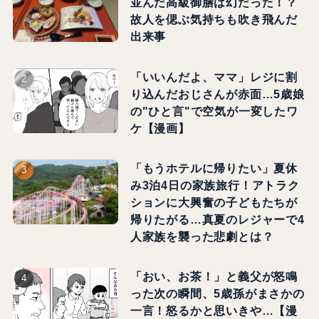
並んだ高級御膳は幻だった！？
故人を偲ぶ気持ちも吹き飛んだ
出来事
「いいんだよ、ママ」レジに割
り込んだおじさんが赤面…5歳娘
の"ひと言"で空気が一変したワ
ケ【漫画】
「もうホテルに帰りたい」夏休
み3泊4日の家族旅行！アトラク
ションに大興奮の子どもたちが
帰りたがる…真夏のレジャーで4
人家族を襲った悲劇とは？
「おい、お茶！」と義父が怒鳴
った次の瞬間、5歳孫がまさかの
一言！怒るかと思いきや…【漫