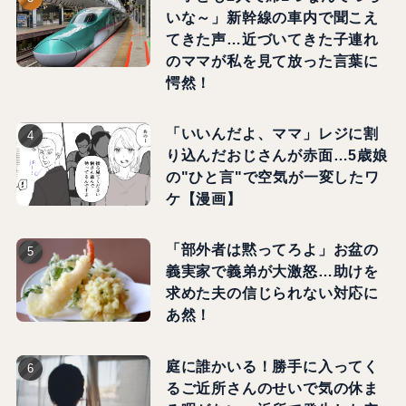
いな～」新幹線の車内で聞こえ
てきた声…近づいてきた子連れ
のママが私を見て放った言葉に
愕然！
「いいんだよ、ママ」レジに割
り込んだおじさんが赤面…5歳娘
の"ひと言"で空気が一変したワ
ケ【漫画】
「部外者は黙ってろよ」お盆の
義実家で義弟が大激怒…助けを
求めた夫の信じられない対応に
あ然！
庭に誰かいる！勝手に入ってく
るご近所さんのせいで気の休ま