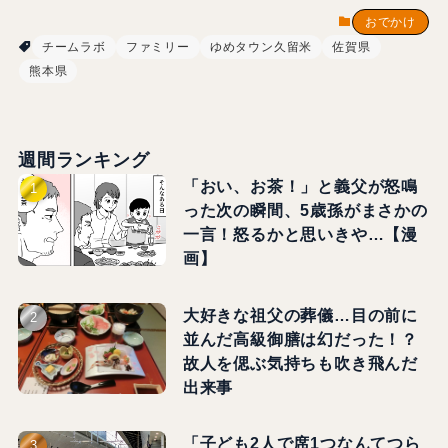
おでかけ
チームラボ
ファミリー
ゆめタウン久留米
佐賀県
熊本県
週間ランキング
「おい、お茶！」と義父が怒鳴
った次の瞬間、5歳孫がまさかの
一言！怒るかと思いきや…【漫
画】
大好きな祖父の葬儀…目の前に
並んだ高級御膳は幻だった！？
故人を偲ぶ気持ちも吹き飛んだ
出来事
「子ども2人で席1つなんてつら