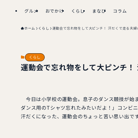
グルメ
おでかけ
くらし
まなび
コラム
ホーム
くらし
運動会で忘れ物をして大ピンチ！ 汗だくで走る夫婦
くらし
運動会で忘れ物をして大ピンチ！
今日は小学校の運動会。息子のダンス競技が始ま
ダンス用のTシャツ忘れたみたいだよ！」コンビ
汗だくになった、運動会のちょっと苦い思い出で