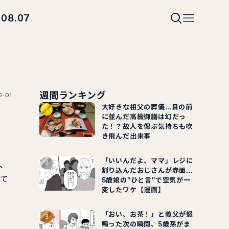
08.07
i
週間ランキング
0-01
大好きな祖父の葬儀…目の前
に並んだ高級御膳は幻だっ
た！？故人を偲ぶ気持ちも吹
き飛んだ出来事
「いいんだよ、ママ」レジに
、
割り込んだおじさんが赤面…
って
5歳娘の"ひと言"で空気が一
変したワケ【漫画】
「おい、お茶！」と義父が怒
鳴った次の瞬間、5歳孫がま