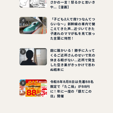
さかの一言！怒るかと思いき
や…【漫画】
「子ども2人で席1つなんてつ
らいな～」新幹線の車内で聞
こえてきた声…近づいてきた
子連れのママが私を見て放っ
た言葉に愕然！
庭に誰かいる！勝手に入って
くるご近所さんのせいで気の
休まる暇がない…近所で発生
した空き巣がきっかけで思わ
ぬ結末に
令和8年8月8日は先着88名
限定で「たこ焼」が88円
に！年に一度の「銀だこの
日」開催