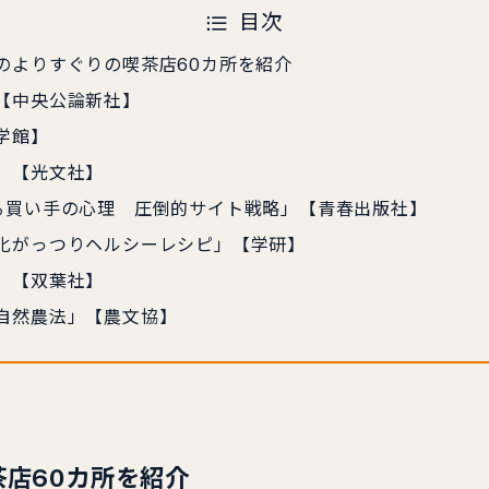
目次
のよりすぐりの喫茶店60カ所を紹介
【中央公論新社】
学館】
」【光文社】
る買い手の心理 圧倒的サイト戦略」【青春出版社】
化がっつりヘルシーレシピ」【学研】
」【双葉社】
自然農法」【農文協】
茶店60カ所を紹介