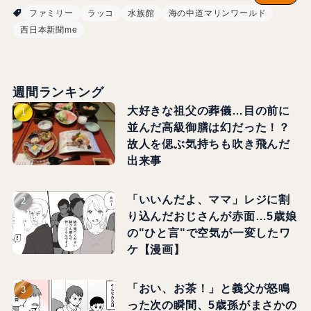
ファミリー
ラッコ
水族館
海の中道マリンワールド
西日本新聞me
週間ランキング
大好きな祖父の葬儀…目の前に
並んだ高級御膳は幻だった！？
故人を偲ぶ気持ちも吹き飛んだ
出来事
「いいんだよ、ママ」レジに割
り込んだおじさんが赤面…5歳娘
の"ひと言"で空気が一変したワ
ケ【漫画】
「おい、お茶！」と義父が怒鳴
った次の瞬間、5歳孫がまさかの