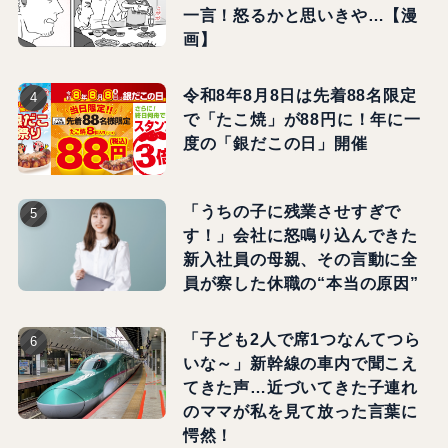
一言！怒るかと思いきや…【漫
画】
令和8年8月8日は先着88名限定
で「たこ焼」が88円に！年に一
度の「銀だこの日」開催
「うちの子に残業させすぎで
す！」会社に怒鳴り込んできた
新入社員の母親、その言動に全
員が察した休職の“本当の原因”
「子ども2人で席1つなんてつら
いな～」新幹線の車内で聞こえ
てきた声…近づいてきた子連れ
のママが私を見て放った言葉に
愕然！