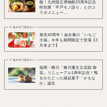
能！九州国立博物館20周年記念
特別展「平戸モノ語り」とのコ
ラボメニュー…
あわせて読みたい
発売40周年！如水庵の「いちご
大福」今年も期間限定で登場【3
月末まで】
あわせて読みたい
福岡・柳川「柳川藩主立花邸 御
花」リニューアル1周年記念！鴨
をかたどった縁起菓子「かもな
か」誕生