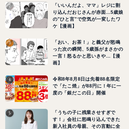
「いいんだよ、ママ」レジに割
り込んだおじさんが赤面…5歳娘
の"ひと言"で空気が一変したワ
ケ【漫画】
「おい、お茶！」と義父が怒鳴
った次の瞬間、5歳孫がまさかの
一言！怒るかと思いきや…【漫
画】
令和8年8月8日は先着88名限定
で「たこ焼」が88円に！年に一
度の「銀だこの日」開催
「うちの子に残業させすぎで
す！」会社に怒鳴り込んできた
新入社員の母親、その言動に全