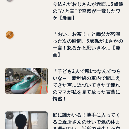
り込んだおじさんが赤面…5歳娘
の"ひと言"で空気が一変したワ
ケ【漫画】
「おい、お茶！」と義父が怒鳴
った次の瞬間、5歳孫がまさかの
一言！怒るかと思いきや…【漫
画】
「子ども2人で席1つなんてつら
いな～」新幹線の車内で聞こえ
てきた声…近づいてきた子連れ
のママが私を見て放った言葉に
愕然！
庭に誰かいる！勝手に入ってく
るご近所さんのせいで気の休ま
る暇がない…近所で発生した空