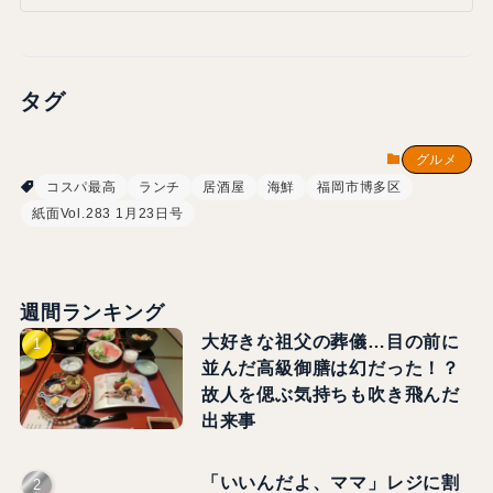
タグ
グルメ
コスパ最高
ランチ
居酒屋
海鮮
福岡市博多区
紙面Vol.283 1月23日号
週間ランキング
大好きな祖父の葬儀…目の前に
並んだ高級御膳は幻だった！？
故人を偲ぶ気持ちも吹き飛んだ
出来事
「いいんだよ、ママ」レジに割