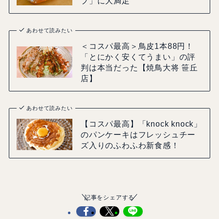
プ」に大満足
あわせて読みたい
＜コスパ最高＞鳥皮1本88円！
「とにかく安くてうまい」の評
判は本当だった【焼鳥大将 笹丘
店】
あわせて読みたい
【コスパ最高】「knock knock」
のパンケーキはフレッシュチー
ズ入りのふわふわ新食感！
記事をシェアする