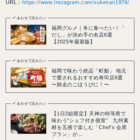
URL：
https://www.instagram.com/sukesan1976/
あわせて読みたい
福岡グルメ｜冬に食べたい！「
だし」が決め手の名店6選
【2025年最新版】
あわせて読みたい
福岡で味わう絶品「町鮨」 地元
で愛されるおすすめ寿司店6選
〜師走のごほうびに！〜
あわせて読みたい
【1日2組限定】天神の特等席で
味わう“シェフ付き個室” 九州素
材を五感で楽しむ「Chef’s 会席
プラン」が…