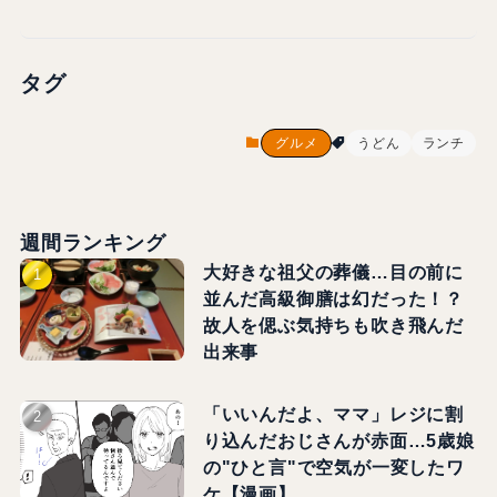
タグ
グルメ
うどん
ランチ
週間ランキング
大好きな祖父の葬儀…目の前に
並んだ高級御膳は幻だった！？
故人を偲ぶ気持ちも吹き飛んだ
出来事
「いいんだよ、ママ」レジに割
り込んだおじさんが赤面…5歳娘
の"ひと言"で空気が一変したワ
ケ【漫画】