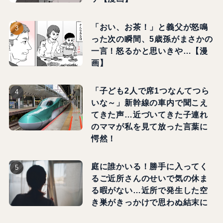
「おい、お茶！」と義父が怒鳴
った次の瞬間、5歳孫がまさかの
一言！怒るかと思いきや…【漫
画】
「子ども2人で席1つなんてつら
いな～」新幹線の車内で聞こえ
てきた声…近づいてきた子連れ
のママが私を見て放った言葉に
愕然！
庭に誰かいる！勝手に入ってく
るご近所さんのせいで気の休ま
る暇がない…近所で発生した空
き巣がきっかけで思わぬ結末に