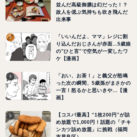
並んだ高級御膳は幻だった！？
故人を偲ぶ気持ちも吹き飛んだ
出来事
「いいんだよ、ママ」レジに割
り込んだおじさんが赤面…5歳娘
の"ひと言"で空気が一変したワ
ケ【漫画】
「おい、お茶！」と義父が怒鳴
った次の瞬間、5歳孫がまさかの
一言！怒るかと思いきや…【漫
画】
【コスパ最高】“1枚200円”が詰
め放題で1,000円！話題の「チキ
ンカツ詰め放題」に挑戦（福岡
市早良区）