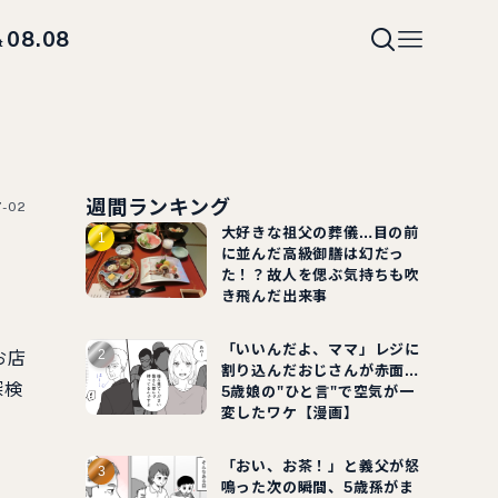
08.08
t
週間ランキング
7-02
大好きな祖父の葬儀…目の前
に並んだ高級御膳は幻だっ
た！？故人を偲ぶ気持ちも吹
き飛んだ出来事
「いいんだよ、ママ」レジに
お店
割り込んだおじさんが赤面…
探検
5歳娘の"ひと言"で空気が一
変したワケ【漫画】
「おい、お茶！」と義父が怒
鳴った次の瞬間、5歳孫がま