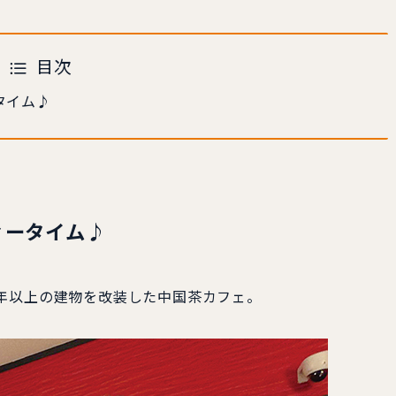
目次
タイム♪
ィータイム♪
年以上の建物を改装した中国茶カフェ。