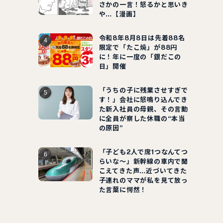
さかの一言！怒るかと思いき
や…【漫画】
令和8年8月8日は先着88名
限定で「たこ焼」が88円
に！年に一度の「銀だこの
日」開催
「うちの子に残業させすぎで
す！」会社に怒鳴り込んでき
た新入社員の母親、その言動
に全員が察した休職の“本当
の原因”
「子ども2人で席1つなんてつ
らいな～」新幹線の車内で聞
こえてきた声…近づいてきた
子連れのママが私を見て放っ
た言葉に愕然！