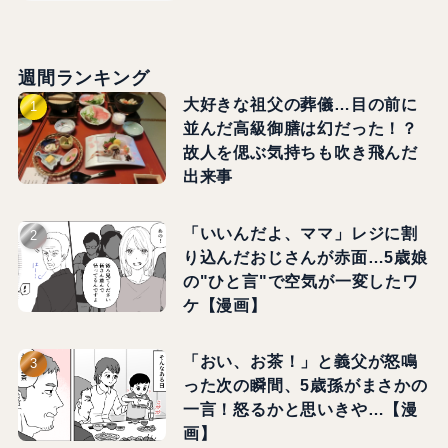
週間ランキング
大好きな祖父の葬儀…目の前に
並んだ高級御膳は幻だった！？
故人を偲ぶ気持ちも吹き飛んだ
出来事
「いいんだよ、ママ」レジに割
り込んだおじさんが赤面…5歳娘
の"ひと言"で空気が一変したワ
ケ【漫画】
「おい、お茶！」と義父が怒鳴
った次の瞬間、5歳孫がまさかの
一言！怒るかと思いきや…【漫
画】