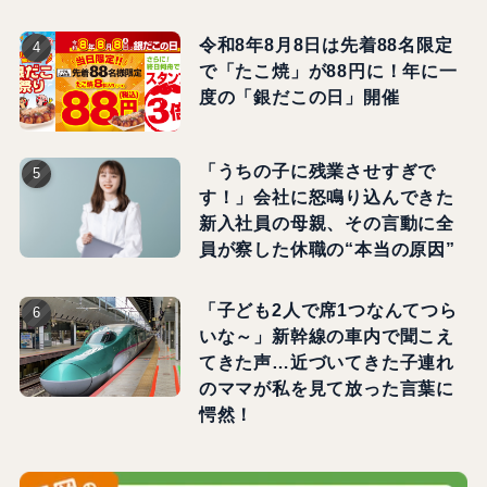
令和8年8月8日は先着88名限定
で「たこ焼」が88円に！年に一
度の「銀だこの日」開催
「うちの子に残業させすぎで
す！」会社に怒鳴り込んできた
新入社員の母親、その言動に全
員が察した休職の“本当の原因”
「子ども2人で席1つなんてつら
いな～」新幹線の車内で聞こえ
てきた声…近づいてきた子連れ
のママが私を見て放った言葉に
愕然！