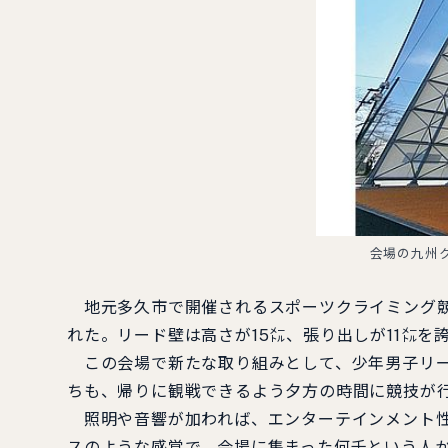
会場の九州
地元多久市で開催されるスポーツクライミング競
れた。リード壁は高さが15㍍、張り出しが11㍍
この会場で新たな取り組みとして、少年男子リー
ちも、帰りに観戦できるよう夕方の時間に競技が
照明や音響が加われば、エンターテインメント性
スのような感覚で、会場に集まった何千という人