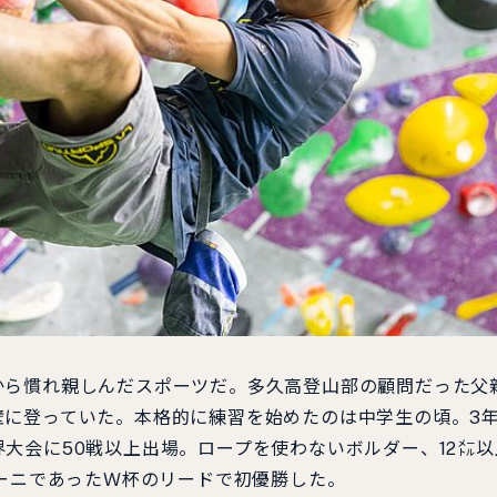
ら慣れ親しんだスポーツだ。多久高登山部の顧問だった父
壁に登っていた。本格的に練習を始めたのは中学生の頃。3年
大会に50戦以上出場。ロープを使わないボルダー、12㍍
ラーニであったＷ杯のリードで初優勝した。