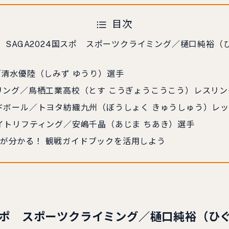
目次
。SAGA2024国スポ スポーツクライミング／樋口純裕（
柔道／清水優陸（しみず ゆうり）選手
 レスリング／鳥栖工業高校（とす こうぎょうこうこう）レスリ
 ハンドボール／トヨタ紡織九州（ぼうしょく きゅうしゅう）レ
 ウエイトリフティング／安嶋千晶（あじま ちあき）選手
全てが分かる！ 観戦ガイドブックを活用しよう
国スポ スポーツクライミング／樋口純裕（ひ