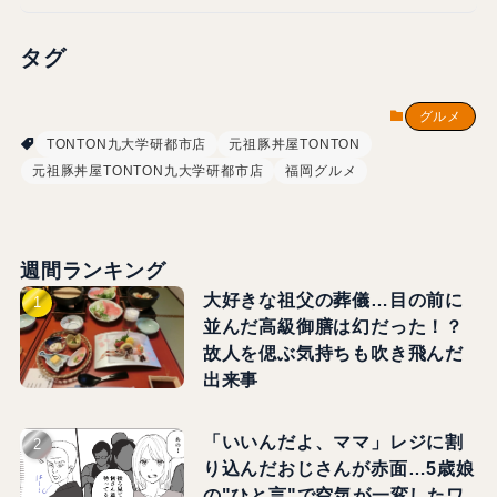
タグ
グルメ
TONTON九大学研都市店
元祖豚丼屋TONTON
元祖豚丼屋TONTON九大学研都市店
福岡グルメ
週間ランキング
大好きな祖父の葬儀…目の前に
並んだ高級御膳は幻だった！？
故人を偲ぶ気持ちも吹き飛んだ
出来事
「いいんだよ、ママ」レジに割
り込んだおじさんが赤面…5歳娘
の"ひと言"で空気が一変したワ