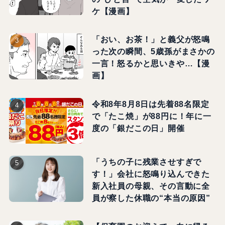
ケ【漫画】
「おい、お茶！」と義父が怒鳴
った次の瞬間、5歳孫がまさかの
一言！怒るかと思いきや…【漫
画】
令和8年8月8日は先着88名限定
で「たこ焼」が88円に！年に一
度の「銀だこの日」開催
「うちの子に残業させすぎで
す！」会社に怒鳴り込んできた
新入社員の母親、その言動に全
員が察した休職の“本当の原因”