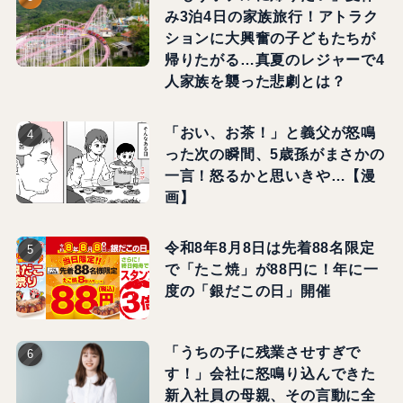
み3泊4日の家族旅行！アトラク
ションに大興奮の子どもたちが
帰りたがる…真夏のレジャーで4
人家族を襲った悲劇とは？
「おい、お茶！」と義父が怒鳴
った次の瞬間、5歳孫がまさかの
一言！怒るかと思いきや…【漫
画】
令和8年8月8日は先着88名限定
で「たこ焼」が88円に！年に一
度の「銀だこの日」開催
「うちの子に残業させすぎで
す！」会社に怒鳴り込んできた
新入社員の母親、その言動に全