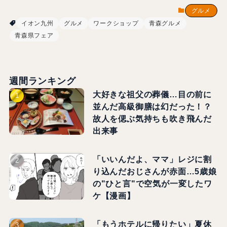
グルメ
イオン九州
グルメ
ワークショップ
青森グルメ
青森県フェア
週間ランキング
大好きな祖父の葬儀…目の前に
並んだ高級御膳は幻だった！？
故人を偲ぶ気持ちも吹き飛んだ
出来事
「いいんだよ、ママ」レジに割
り込んだおじさんが赤面…5歳娘
の"ひと言"で空気が一変したワ
ケ【漫画】
「もうホテルに帰りたい」夏休