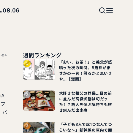
08.06
hu
週間ランキング
7-24
「おい、お茶！」と義父が怒
ト
鳴った次の瞬間、5歳孫がま
さかの一言！怒るかと思いき
や…【漫画】
大好きな祖父の葬儀…目の前
GA
に並んだ高級御膳は幻だっ
スプ
た！？故人を偲ぶ気持ちも吹
き飛んだ出来事
。バ
「子ども2人で席1つなんてつ
らいな～」新幹線の車内で聞