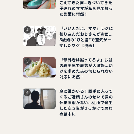
こえてきた声…近づいてきた
子連れのママが私を見て放っ
た言葉に愕然！
「いいんだよ、ママ」レジに
割り込んだおじさんが赤面…
5歳娘の"ひと言"で空気が一
変したワケ【漫画】
「部外者は黙ってろよ」お盆
の義実家で義弟が大激怒…助
けを求めた夫の信じられない
対応にあ然！
庭に誰かいる！勝手に入って
くるご近所さんのせいで気の
休まる暇がない…近所で発生
した空き巣がきっかけで思わ
ぬ結末に