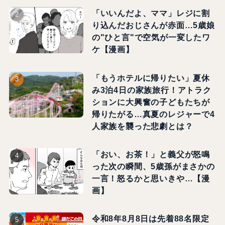
「いいんだよ、ママ」レジに割
り込んだおじさんが赤面…5歳娘
の"ひと言"で空気が一変したワ
ケ【漫画】
「もうホテルに帰りたい」夏休
み3泊4日の家族旅行！アトラク
ションに大興奮の子どもたちが
帰りたがる…真夏のレジャーで4
人家族を襲った悲劇とは？
「おい、お茶！」と義父が怒鳴
った次の瞬間、5歳孫がまさかの
一言！怒るかと思いきや…【漫
画】
令和8年8月8日は先着88名限定