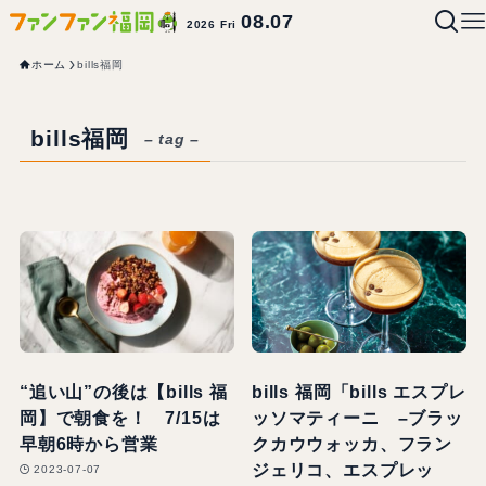
08.07
2026 Fri
ホーム
bills福岡
bills福岡
– tag –
“追い山”の後は【bills 福
bills 福岡「bills エスプレ
岡】で朝食を！ 7/15は
ッソマティーニ –ブラッ
早朝6時から営業
クカウウォッカ、フラン
ジェリコ、エスプレッ
2023-07-07