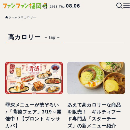
08.06
2026 Thu
ホーム
高カロリー
高カロリー
– tag –
罪深メニューが勢ぞろい
あえて高カロリーな商品
♪「背徳フェア」3/19～開
を販売！ ギルティフー
催中！【プロント キッサ
ド専門店「スターチー
カバ】
ズ」の新メニュー紹介