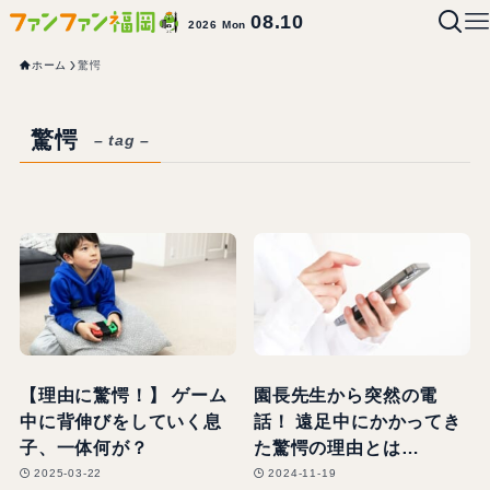
08.10
2026 Mon
ホーム
驚愕
驚愕
– tag –
【理由に驚愕！】 ゲーム
園長先生から突然の電
中に背伸びをしていく息
話！ 遠足中にかかってき
子、一体何が？
た驚愕の理由とは…
2025-03-22
2024-11-19