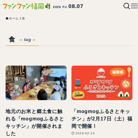
08.07
2026 Fri
ホーム
食
食
– tag –
地元のお米と郷土食に触
「mogmogふるさとキッ
れる「mogmogふるさと
チン」が2月17日（土）福
キッチン」が開催されま
岡で開催！
した
2024-02-14