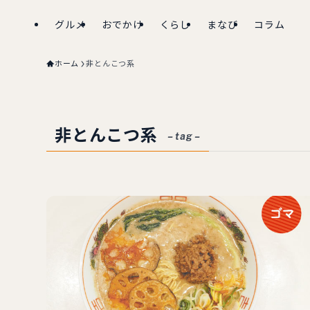
グルメ
おでかけ
くらし
まなび
コラム
ホーム
非とんこつ系
非とんこつ系
– tag –