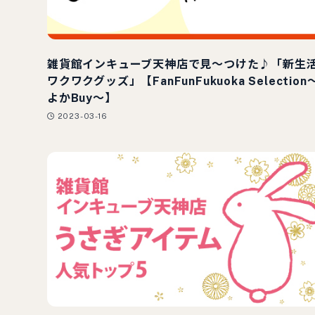
雑貨館インキューブ天神店で見〜つけた♪「新生
ワクワクグッズ」【FanFunFukuoka Selection
よかBuy〜】
2023-03-16