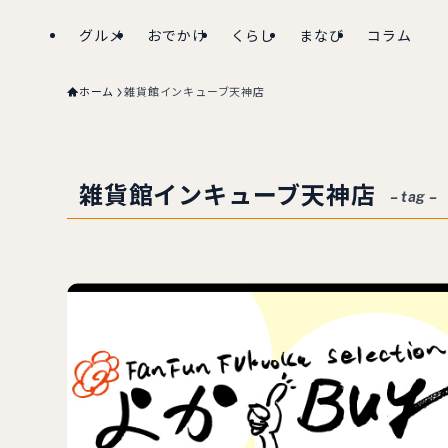
グルメ
おでかけ
くらし
まなび
コラム
ホーム
雑貨館インキューブ天神店
雑貨館インキューブ天神店
– tag –