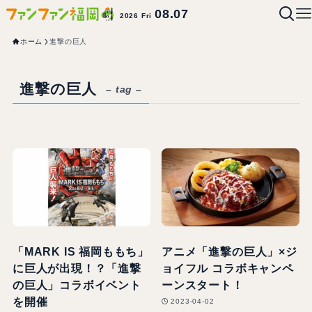
08.07
2026 Fri
ホーム
進撃の巨人
進撃の巨人
– tag –
「MARK IS 福岡ももち」
アニメ「進撃の巨人」×ジ
に巨人が出現！？「進撃
ョイフル コラボキャンペ
の巨人」コラボイベント
ーンスタート！
を開催
2023-04-02