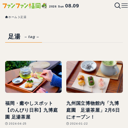
08.09
2026 Sun
ホーム
足湯
足湯
– tag –
福岡・癒やしスポット
九州国立博物館内「九博
【のんびり日和】九博庭
庭園 足湯茶屋」2月6日
園 足湯茶屋
にオープン！
2024-04-25
2024-01-22