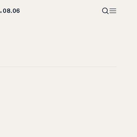
08.06
hu