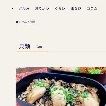
グルメ
おでかけ
くらし
まなび
コラム
ホーム
貝類
貝類
– tag –