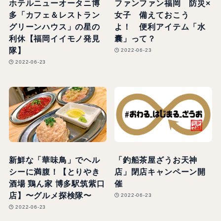
ホテルニューオータニ博
ファンファン福岡 防災×
多「カフェ＆レストラン
女子 備えておこう
グリーンハウス」の星の
よ！ 便利アイテム「水
利休【福岡イイモノ発見
囊」って？
隊】
2022-06-23
2022-06-23
新鮮な「華味鳥」でヘル
「釣船茶屋ざうお天神
シーに満腹！【とりやき
店」閉店キャンペーン開
酒場 鶏ん家 博多駅筑紫口
催
店】〜グルメ探検隊〜
2022-06-23
2022-06-23