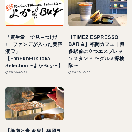
「資生堂」で見～つけた
【TIMEZ ESPRESSO
♪「ファンデが入った美容
BAR &】福岡カフェ｜博
液♡」
多駅前に立つエスプレッ
【FanFunFukuoka
ソスタンド 〜グルメ探検
Selection〜よかBuy〜】
隊〜
2024-06-21
2023-10-05
【挽肉と米 今泉】福岡ラ