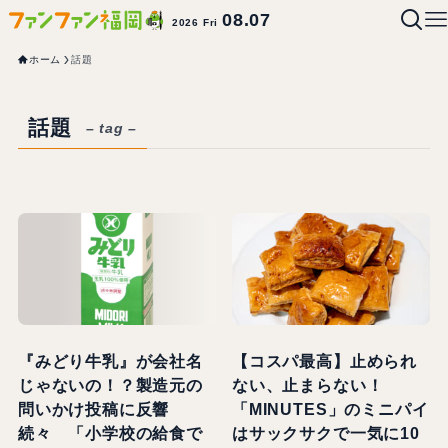
08.07
2026 Fri
ホーム
話題
話題
– tag –
『みどり牛乳』が会社名
【コスパ最高】止められ
じゃないの！？製造元の
ない、止まらない！
問いかけ投稿に反響
「MINUTES」のミニパイ
続々 「小学校の給食で
はサックサクで一気に10