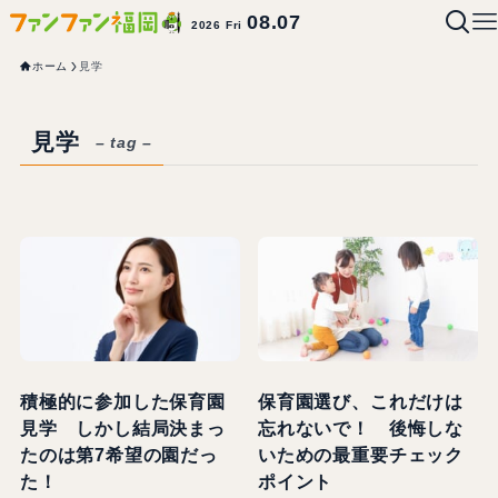
08.07
2026 Fri
ホーム
見学
見学
– tag –
積極的に参加した保育園
保育園選び、これだけは
見学 しかし結局決まっ
忘れないで！ 後悔しな
たのは第7希望の園だっ
いための最重要チェック
た！
ポイント