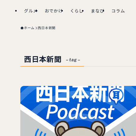
グルメ
おでかけ
くらし
まなび
コラム
ホーム
西日本新聞
西日本新聞
– tag –