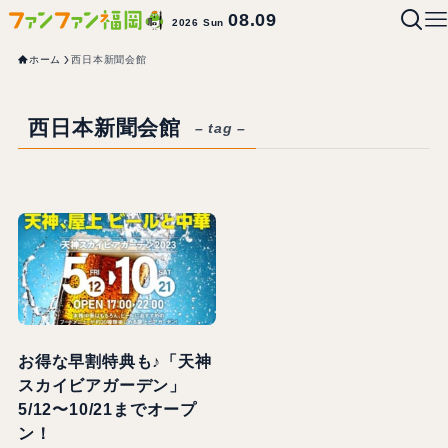
08.09
2026 Sun
ホーム
西日本新聞会館
西日本新聞会館
– tag –
お得な早割特典も♪「天神
スカイビアガーデン」
5/12〜10/21までオープ
ン！