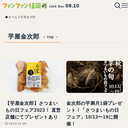
08.10
2026 Mon
ホーム
芋屋金次郎
芋屋金次郎
– tag –
【芋屋金次郎】さつまい
金次郎の芋満月1袋プレゼ
もの日フェア2023！ 直営
ント！「さつまいもの日
店舗にてプレゼントあり
フェア」10/13〜19に開
催！
2023-10-09