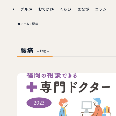
グルメ
おでかけ
くらし
まなび
コラム
ホーム
腰痛
腰痛
– tag –