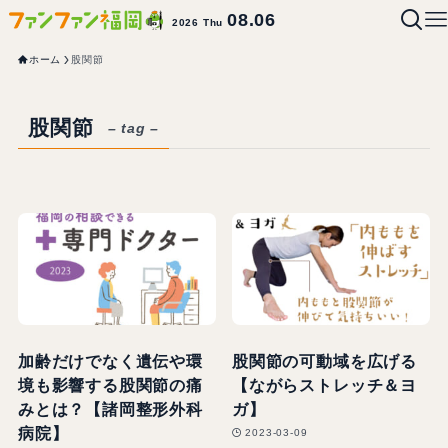
08.06
2026 Thu
ホーム
股関節
股関節
– tag –
加齢だけでなく遺伝や環
股関節の可動域を広げる
境も影響する股関節の痛
【ながらストレッチ＆ヨ
みとは？【諸岡整形外科
ガ】
病院】
2023-03-09