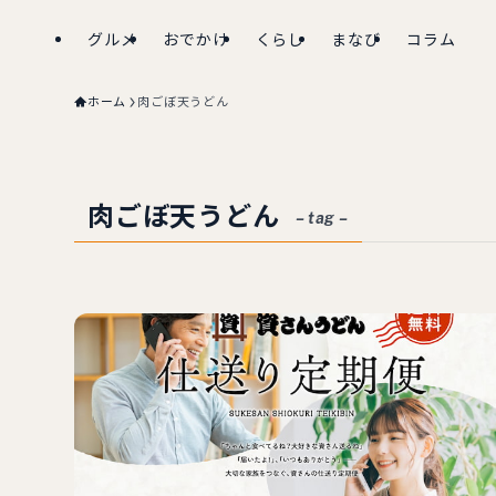
グルメ
おでかけ
くらし
まなび
コラム
ホーム
肉ごぼ天うどん
肉ごぼ天うどん
– tag –