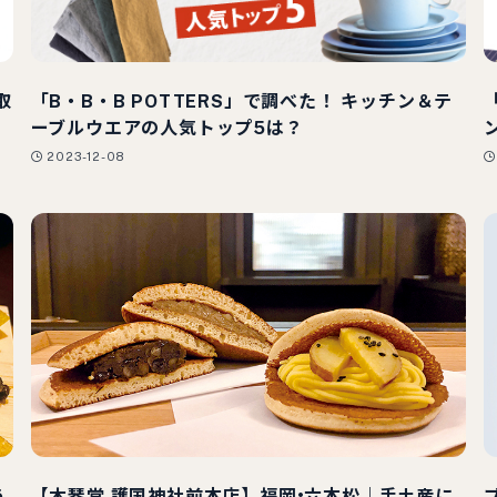
取
「B・B・B POTTERS」で調べた！ キッチン＆テ
ーブルウエアの人気トップ5は？
2023-12-08
う
【木琴堂 護国神社前本店】福岡•六本松｜手土産に