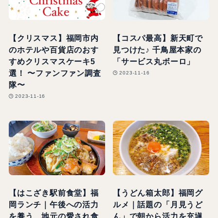
【クリスマス】福岡市内
【コスパ最高】新天町で
のホテルや百貨店のおす
見つけた♪ 千鳥屋本家の
すめクリスマスケーキ5
「サービス丸ボーロ」
選！ 〜ファンファン調査
2023-11-16
隊〜
2023-11-16
【はこざき駅前食堂】福
【うどん箱太郎】福岡グ
岡ランチ｜午後への活力
ルメ｜話題の「月見うど
を養う、地元の愛され食
ん」で朝から活力を充塡