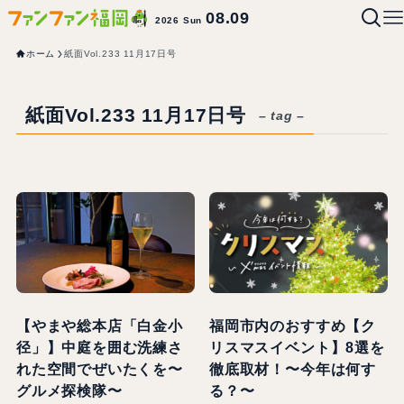
08.09
2026 Sun
ホーム
紙面Vol.233 11月17日号
紙面Vol.233 11月17日号
– tag –
【やまや総本店「白金小
福岡市内のおすすめ【ク
径」】中庭を囲む洗練さ
リスマスイベント】8選を
れた空間でぜいたくを〜
徹底取材！〜今年は何す
グルメ探検隊〜
る？〜