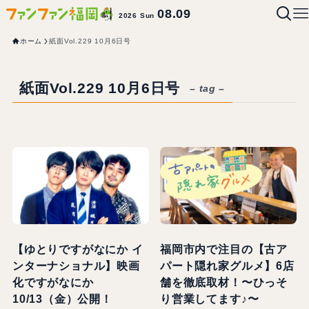
08.09
2026 Sun
ホーム
紙面Vol.229 10月6日号
紙面Vol.229 10月6日号
– tag –
【ゆとりですがなにか イ
福岡市内で注目の【古ア
ンターナショナル】映画
パート隠れ家グルメ】6店
化ですがなにか
舗を徹底取材！〜ひっそ
10/13（金）公開！
り営業してます♪〜