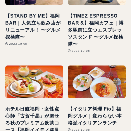
【STAND BY ME】福岡
【TIMEZ ESPRESSO
BAR｜人気立ち飲み店が
BAR &】福岡カフェ｜博
リニューアル！ 〜グルメ
多駅前に立つエスプレッ
探検隊〜
ソスタンド 〜グルメ探検
隊〜
2023-10-05
2023-10-05
ホテル日航福岡・女性点
【イタリア料理 Fio】福
心師「古賀千晶」が魅せ
岡グルメ｜変わらない本
る秋のプレミアム飲茶コ
格派イタリアンランチ
ース【福岡イイモノ発見
2023-10-05