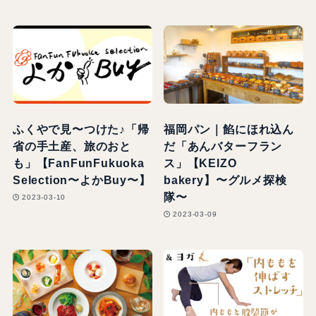
ふくやで見〜つけた♪「帰
福岡パン｜餡にほれ込ん
省の手土産、旅のおと
だ「あんバターフラン
も」【FanFunFukuoka
ス」【KEIZO
Selection〜よかBuy〜】
bakery】〜グルメ探検
隊〜
2023-03-10
2023-03-09