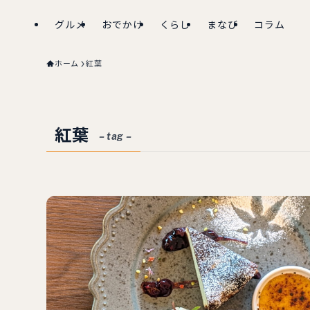
グルメ
おでかけ
くらし
まなび
コラム
ホーム
紅葉
紅葉
– tag –